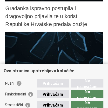
Građanka ispravno postupila i
dragovoljno prijavila te u korist
Republike Hrvatske predala oružje
Ova stranica upotrebljava kolačiće
Ne
Prihvaćam
Nužni
prihvaćam
Ne
Prihvaćam
Funkcionalni
prihvaćam
Ne
Interaktivna predavanja policije održana
Prihvaćam
Statistički