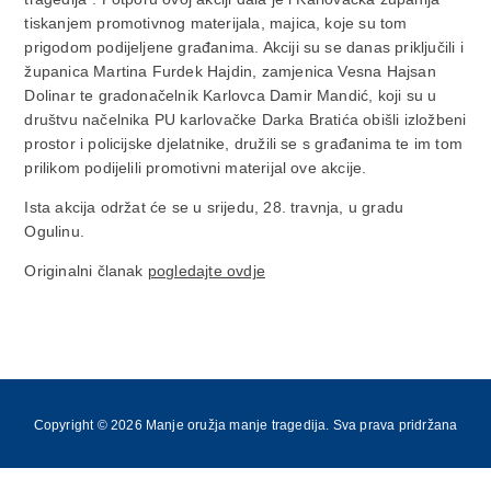
tiskanjem promotivnog materijala, majica, koje su tom
prigodom podijeljene građanima. Akciji su se danas priključili i
županica Martina Furdek Hajdin, zamjenica Vesna Hajsan
Dolinar te gradonačelnik Karlovca Damir Mandić, koji su u
društvu načelnika PU karlovačke Darka Bratića obišli izložbeni
prostor i policijske djelatnike, družili se s građanima te im tom
prilikom podijelili promotivni materijal ove akcije.
Ista akcija održat će se u srijedu, 28. travnja, u gradu
Ogulinu.
Originalni članak
pogledajte ovdje
Copyright © 2026 Manje oružja manje tragedija. Sva prava pridržana